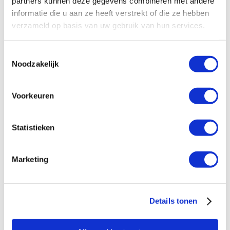
partners kunnen deze gegevens combineren met andere
informatie die u aan ze heeft verstrekt of die ze hebben
Reactie verzenden
verzameld op basis van uw gebruik van hun services.
Je e-mailadres wordt niet gepubliceerd.
Toestemmingsselectie
Vereiste velden zijn gemarkeerd met
*
Noodzakelijk
Voorkeuren
Statistieken
Marketing
Details tonen