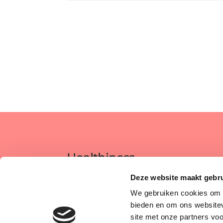
Healthiness
Postadres:
Deze website maakt gebr
We gebruiken cookies om c
Torenlaan 29
bieden en om ons websitev
1851 TA Heiloo
site met onze partners vo