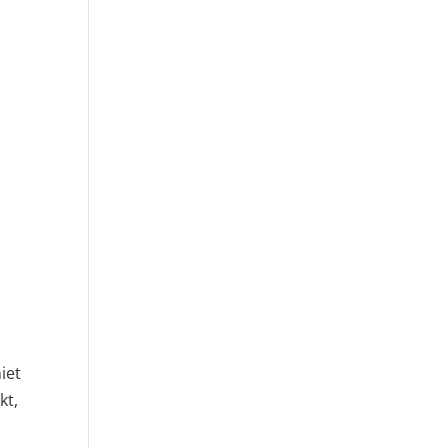
iet
kt,