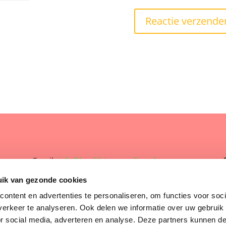
Email:
info@healthinessonline.nl
uik van gezonde cookies
BTW-nummer: NL001107894B45
ontent en advertenties te personaliseren, om functies voor soci
KVK: 60179619
erkeer te analyseren. Ook delen we informatie over uw gebruik
or social media, adverteren en analyse. Deze partners kunnen 