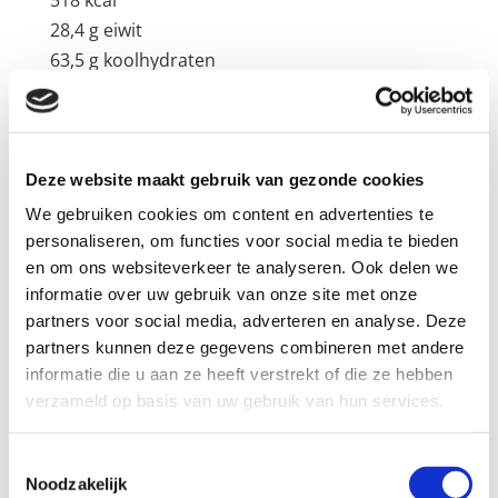
518 kcal
28,4 g eiwit
63,5 g koolhydraten
15,8 g vet
9,6 g vezels
Deze website maakt gebruik van gezonde cookies
We gebruiken cookies om content en advertenties te
personaliseren, om functies voor social media te bieden
Reactie verzenden
en om ons websiteverkeer te analyseren. Ook delen we
Je e-mailadres wordt niet gepubliceerd.
informatie over uw gebruik van onze site met onze
Vereiste velden zijn gemarkeerd met
*
partners voor social media, adverteren en analyse. Deze
partners kunnen deze gegevens combineren met andere
informatie die u aan ze heeft verstrekt of die ze hebben
verzameld op basis van uw gebruik van hun services.
Toestemmingsselectie
Noodzakelijk