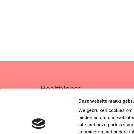
Healthiness
Postadres:
Deze website maakt gebr
We gebruiken cookies om c
Torenlaan 29
bieden en om ons websitev
1851 TA Heiloo
site met onze partners vo
combineren met andere inf