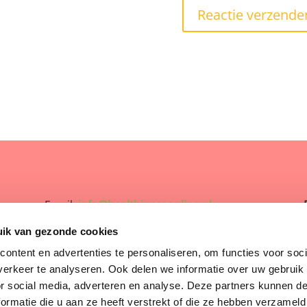
Email:
info@healthinessonline.nl
uik van gezonde cookies
BTW-nummer: NL001107894B45
ontent en advertenties te personaliseren, om functies voor soci
KVK: 60179619
erkeer te analyseren. Ook delen we informatie over uw gebruik
or social media, adverteren en analyse. Deze partners kunnen 
ormatie die u aan ze heeft verstrekt of die ze hebben verzameld