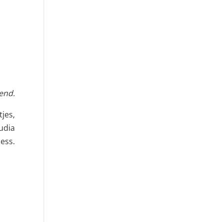
end.
jes,
udia
ness.