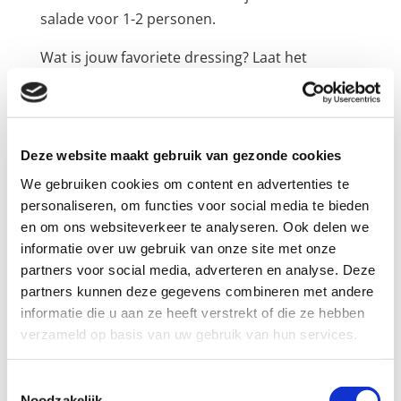
salade voor 1-2 personen.
Wat is jouw favoriete dressing? Laat het
hieronder weten in een reactie. Vind ik leuk!
Deze website maakt gebruik van gezonde cookies
We gebruiken cookies om content en advertenties te
personaliseren, om functies voor social media te bieden
Reactie verzenden
en om ons websiteverkeer te analyseren. Ook delen we
informatie over uw gebruik van onze site met onze
Je e-mailadres wordt niet gepubliceerd.
partners voor social media, adverteren en analyse. Deze
Vereiste velden zijn gemarkeerd met
*
partners kunnen deze gegevens combineren met andere
informatie die u aan ze heeft verstrekt of die ze hebben
verzameld op basis van uw gebruik van hun services.
Toestemmingsselectie
Noodzakelijk