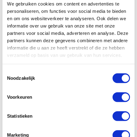
minuten in de smoothie weken, zodat ze
We gebruiken cookies om content en advertenties te
personaliseren, om functies voor social media te bieden
optimaal verteerd kunnen worden.
en om ons websiteverkeer te analyseren. Ook delen we
informatie over uw gebruik van onze site met onze
partners voor social media, adverteren en analyse. Deze
Weet jij een super lekkere smoothie? En wil je die
partners kunnen deze gegevens combineren met andere
met Healthiness delen? Laat dan hieronder een
informatie die u aan ze heeft verstrekt of die ze hebben
reactie achter!
verzameld op basis van uw gebruik van hun services.
Toestemmingsselectie
Noodzakelijk
Reactie verzenden
Voorkeuren
Je e-mailadres wordt niet gepubliceerd.
Vereiste velden zijn gemarkeerd met
*
Statistieken
Marketing