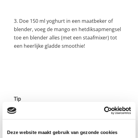
3. Doe 150 ml yoghurt in een maatbeker of
blender, voeg de mango en hetdiksapmengsel
toe en blender alles (met een staafmixer) tot
een heerlijke gladde smoothie!
Tip
Voeg voor extra vezels nog een theelepel
chia
Deze website maakt gebruik van gezonde cookies
zaden
toe. Laat deze dan nog wel even 10-15