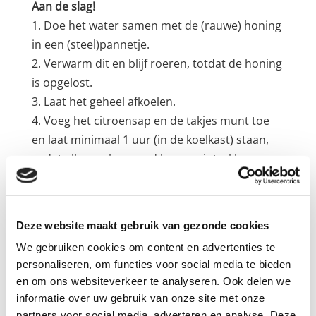
Aan de slag!
1. Doe het water samen met de (rauwe) honing
in een (steel)pannetje.
2. Verwarm dit en blijf roeren, totdat de honing
is opgelost.
3. Laat het geheel afkoelen.
4. Voeg het citroensap en de takjes munt toe
en laat minimaal 1 uur (in de koelkast) staan,
zodat alle smaken goed kunnen intrekken.
5. Serveer de limonade met ijsblokjes en
schijfjes limoen.
Deze website maakt gebruik van gezonde cookies
Rood fruitlimonade
We gebruiken cookies om content en advertenties te
Lijstje (voor 4 personen)
personaliseren, om functies voor social media te bieden
500 ml water
en om ons websiteverkeer te analyseren. Ook delen we
100 ml versgeperst citroensap
informatie over uw gebruik van onze site met onze
6 el (rauwe) honing
partners voor social media, adverteren en analyse. Deze