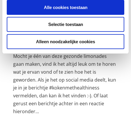
verloren.
Alle cookies toestaan
7. Serveer de limonade met ijsblokjes en
eventueel met een takje tijm of rozemarijn.
Selectie toestaan
* Je kunt kiezen voor vers fruit of fruit uit de
Alleen noodzakelijke cookies
diepvries.
Mocht je één van deze gezonde limonades
gaan maken, vind ik het altijd leuk om te horen
wat je ervan vond of te zien hoe het is
geworden. Als je het op social media deelt, kun
je in je berichtje #kokenmethealthiness
vermelden, dan kan ik het vinden :-). Of laat
gerust een berichtje achter in een reactie
hieronder…