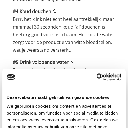
#4 Koud douchen
🚿
Brrr, het klink niet echt heel aantrekkelijk, maar
minimaal 30 seconden koud (af)douchen is
heel erg goed voor je lichaam. Het koude water
zorgt voor de productie van witte bloedcellen,
wat je weerstand versterkt.
#5 Drink voldoende water
💧
Een goede vochtbalans is belangrijk voor een
sterke weerstand. Probeer iedere dag
minimaal 2 liter water te drinken, zodat
afvalstoffen goed afgevoerd kunnen worden.
Deze website maakt gebruik van gezonde cookies
Met welke tip(s) ga jij aan de slag?
We gebruiken cookies om content en advertenties te
personaliseren, om functies voor social media te bieden
Wil je door mij begeleid worden met een
en om ons websiteverkeer te analyseren. Ook delen we
gezonder eetpatroon? Of wil je graag afvallen?
informatie over uw gebruik van onze site met onze