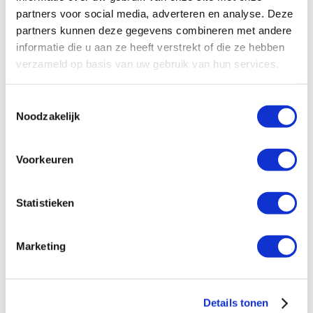
Meld je dan
hier
aan voor online coaching.
partners voor social media, adverteren en analyse. Deze
partners kunnen deze gegevens combineren met andere
informatie die u aan ze heeft verstrekt of die ze hebben
verzameld op basis van uw gebruik van hun services.
Reactie verzenden
Toestemmingsselectie
Noodzakelijk
Je e-mailadres wordt niet gepubliceerd.
Vereiste velden zijn gemarkeerd met
*
Voorkeuren
Statistieken
Marketing
Details tonen