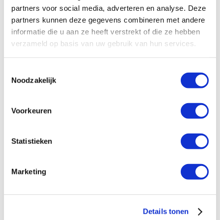
Dit is echt het perfecte tussendoortje: Een trial
partners voor social media, adverteren en analyse. Deze
mix
partners kunnen deze gegevens combineren met andere
informatie die u aan ze heeft verstrekt of die ze hebben
Zo bereken je de hoeveelheid suiker in een
verzameld op basis van uw gebruik van hun services.
product!
Toestemmingsselectie
Categorieën
Noodzakelijk
Artikelen voeding
(95)
Voorkeuren
Blog
(187)
Diner
(34)
Statistieken
Drankjes
(13)
Healthy baking
(34)
Marketing
Healthy workshops
(16)
Lunch
(22)
Details tonen
Ontbijt
(23)