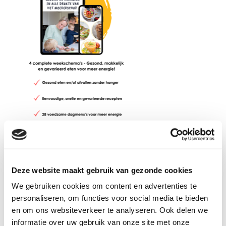
Recente berichten
Dit zijn mijn favoriete keukenapparaten
Deze website maakt gebruik van gezonde cookies
Groene power smoothie
We gebruiken cookies om content en advertenties te
personaliseren, om functies voor social media te bieden
Caprese toast met tomaat, pesto en
en om ons websiteverkeer te analyseren. Ook delen we
Hüttenkäse
informatie over uw gebruik van onze site met onze